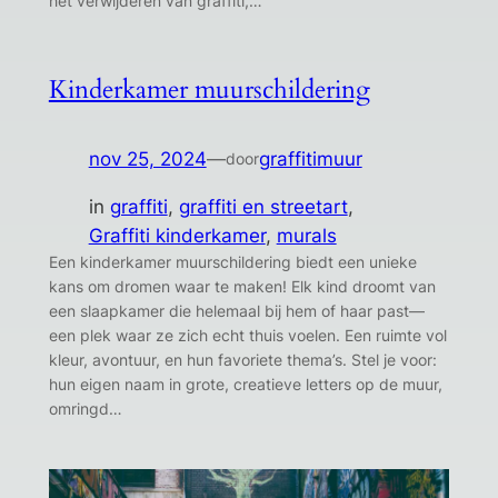
het verwijderen van graffiti,…
Kinderkamer muurschildering
nov 25, 2024
—
graffitimuur
door
in
graffiti
, 
graffiti en streetart
, 
Graffiti kinderkamer
, 
murals
Een kinderkamer muurschildering biedt een unieke
kans om dromen waar te maken! Elk kind droomt van
een slaapkamer die helemaal bij hem of haar past—
een plek waar ze zich echt thuis voelen. Een ruimte vol
kleur, avontuur, en hun favoriete thema’s. Stel je voor:
hun eigen naam in grote, creatieve letters op de muur,
omringd…