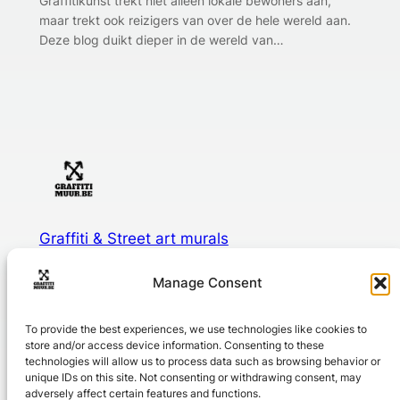
Graffitikunst trekt niet alleen lokale bewoners aan,
maar trekt ook reizigers van over de hele wereld aan.
Deze blog duikt dieper in de wereld van…
Graffiti & Street art murals
Manage Consent
Graffiti en streetart voor op school, bedrijf of in je stad
To provide the best experiences, we use technologies like cookies to
About
Privacy
Social
store and/or access device information. Consenting to these
technologies will allow us to process data such as browsing behavior or
Over ons
Privacy Policy
Youtube
unique IDs on this site. Not consenting or withdrawing consent, may
Portfolio
Algemene voorwaarden
Instagram
adversely affect certain features and functions.