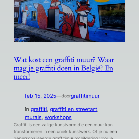
Wat kost een graffiti muur? Waar
mag je graffiti doen in België? En
meer!
feb 15, 2025
—
graffitimuur
door
in
graffiti
, 
graffiti en streetart
, 
murals
, 
workshops
Graffiti is een zalige kunstvorm die een muur kan
transformeren in een uniek kunstwerk. Of je nu een
gepersonaliseerde graffitimuurschildering voor je