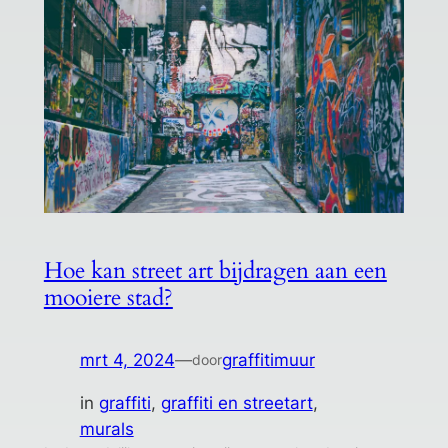
Hoe kan street art bijdragen aan een
mooiere stad?
mrt 4, 2024
—
graffitimuur
door
in
graffiti
, 
graffiti en streetart
, 
murals