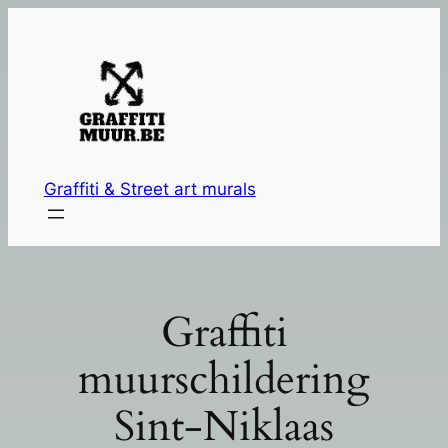
Ga
naar
de
inhoud
Graffiti & Street art murals
Graffiti
muurschildering
Sint-Niklaas