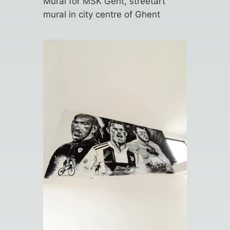
Mural for MSK Gent, streetart
mural in city centre of Ghent