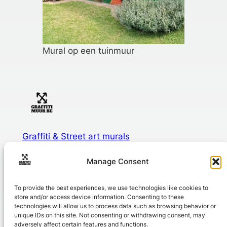
Mural op een tuinmuur
Graffiti & Street art murals
Manage Consent
Graffiti en streetart voor op school, bedrijf of in je stad
To provide the best experiences, we use technologies like cookies to
About
Privacy
Social
store and/or access device information. Consenting to these
technologies will allow us to process data such as browsing behavior or
Over ons
Privacy Policy
Youtube
unique IDs on this site. Not consenting or withdrawing consent, may
Portfolio
Algemene voorwaarden
Instagram
adversely affect certain features and functions.